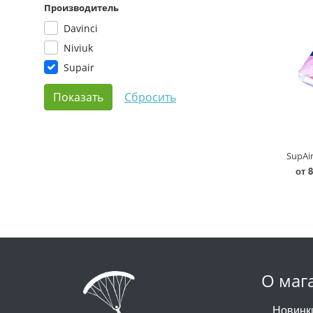
Производитель
Davinci
Niviuk
Supair
SupAir
от 8
О маг
Новинк