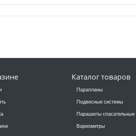
азине
Каталог товаров
и
Парапланы
ить
Подвесные системы
ка
Парашюты спасательные
зине
Вариометры