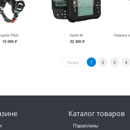
SupAir Pilot
Vario M
15 000 ₽
32 400 ₽
Назад
1
2
3
4
азине
Каталог товаров
и
Парапланы