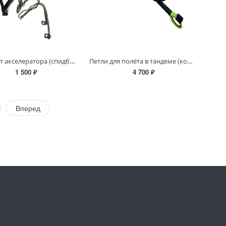
Планка от акселератора (спидбар)
Петли для полёта в тандеме (коромысла)
1 500 ₽
4 700 ₽
Вперед