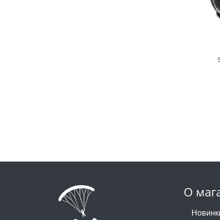
О маг
Новинк