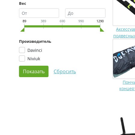
Вес
89
389
690
990
1290
Аксессуа
подвесных
Производитель
Davinci
Niviuk
Пончи
концер