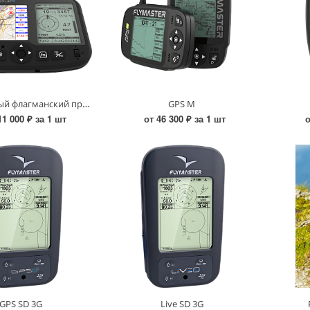
Live DS новый флагманский прибор с двумя дисплеями
GPS M
11 000 ₽ за 1 шт
от 46 300 ₽ за 1 шт
о
GPS SD 3G
Live SD 3G