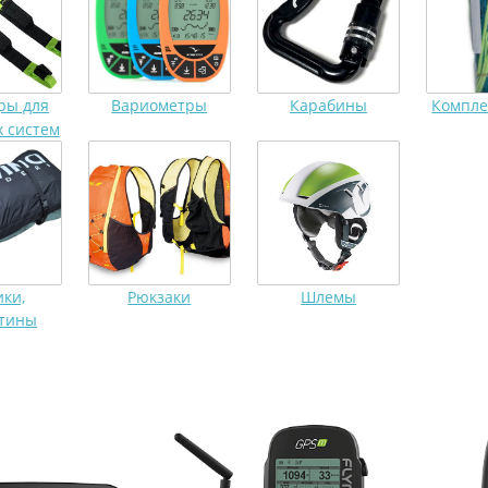
ры для
Вариометры
Карабины
Компле
 систем
ки,
Рюкзаки
Шлемы
тины