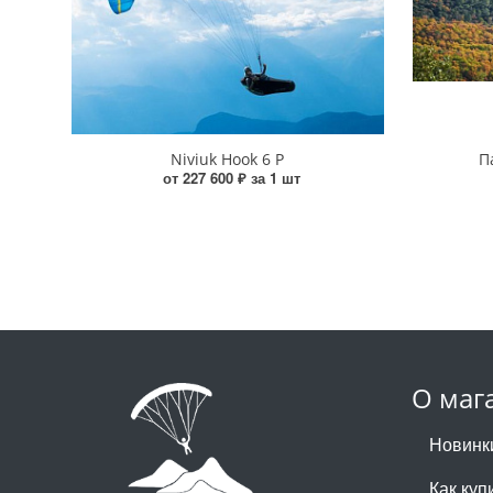
Niviuk Hook 6 P
П
от 227 600 ₽ за 1 шт
О маг
Новинк
Как куп