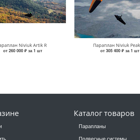
араплан Niviuk Artik R
Параплан Niviuk Peak
от 260 000 ₽ за 1 шт
от 305 400 ₽ за 1 шт
азине
Каталог товаров
и
Парапланы
ить
Подвесные системы