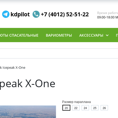
kdpilot
+7 (4012) 52-51-22
Время работ
09:00-18:00 
ЮТЫ СПАСАТЕЛЬНЫЕ
ВАРИОМЕТРЫ
АКСЕССУАРЫ
k Icepeak X-One
epeak X-One
Размер параплана
20
22
24
25
26