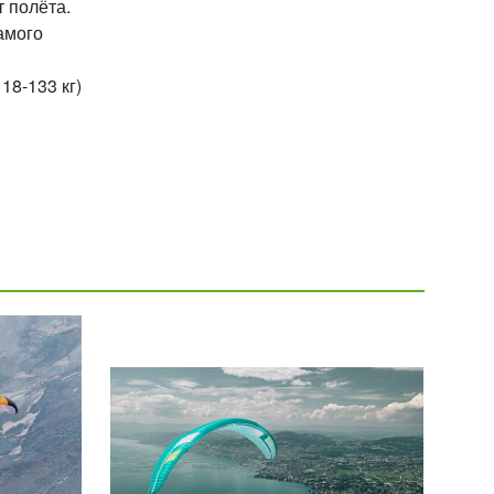
 полёта.
амого
118-133 кг)